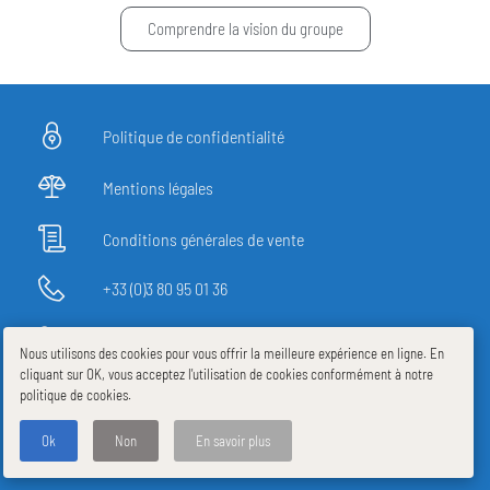
Comprendre la vision du groupe
Politique de confidentialité
Mentions légales
Conditions générales de vente
+33 (0)3 80 95 01 36
20 rue des Ardennes - 21000 DIJON (FRANCE)
Nous utilisons des cookies pour vous offrir la meilleure expérience en ligne. En
cliquant sur OK, vous acceptez l'utilisation de cookies conformément à notre
lun - ven, 08h00-12h00, 13h00-18h00
politique de cookies.
Ok
Non
En savoir plus
Linkedin ARDPI ENERGY